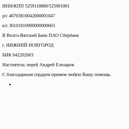
ИНН/КПП 5259118880/525901001
р/с 40703810042000001047
к/с 30101810900000000603
В Волго-Вятский Банк ПАО Сбербанк
г. НИЖНИЙ НОВГОРОД
БИК 042202603
Настоятель: иерей Андрей Елизаров
С благодарным сердцем примем любую Вашу помощь.