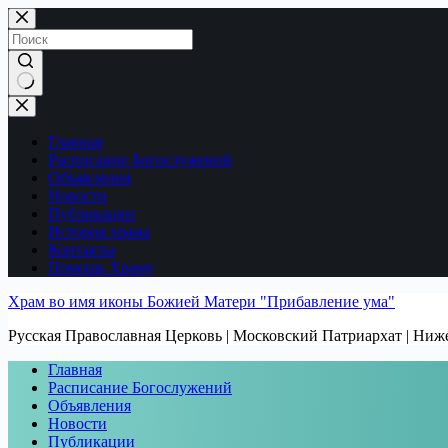
Перейти
к
сути
Ничего
не
найдено
Главная
Расписание Богослужений
Объявления
Новости
Публикации
История храма
Контакты
Помощь Храму
Храм во имя иконы Божией Матери "Прибавление ума"
Русская Православная Церковь | Московский Патриархат | Ни
Главная
Расписание Богослужений
Объявления
Новости
Публикации