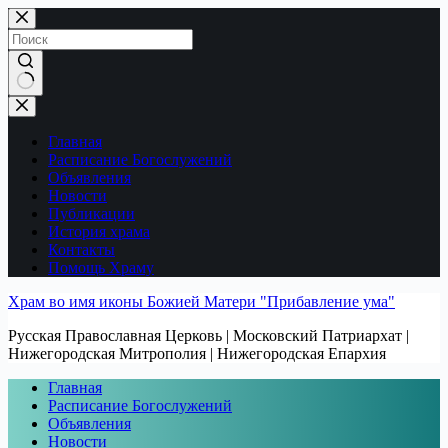
Перейти
к
сути
Ничего
не
найдено
Главная
Расписание Богослужений
Объявления
Новости
Публикации
История храма
Контакты
Помощь Храму
Храм во имя иконы Божией Матери "Прибавление ума"
Русская Православная Церковь | Московский Патриархат |
Нижегородская Митрополия | Нижегородская Епархия
Главная
Расписание Богослужений
Объявления
Новости