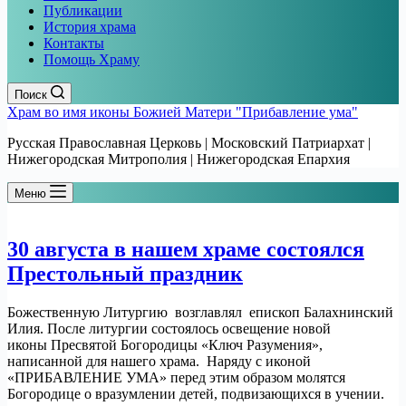
Публикации
История храма
Контакты
Помощь Храму
Поиск
Храм во имя иконы Божией Матери "Прибавление ума"
Русская Православная Церковь | Московский Патриархат |
Нижегородская Митрополия | Нижегородская Епархия
Меню
30 августа в нашем храме состоялся
Престольный праздник
Божественную Литургию возглавлял епископ Балахнинский
Илия. После литургии состоялось освещение новой
иконы Пресвятой Богородицы «Ключ Разумения»,
написанной для нашего храма. Наряду с иконой
«ПРИБАВЛЕНИЕ УМА» перед этим образом молятся
Богородице о вразумлении детей, подвизающихся в учении.